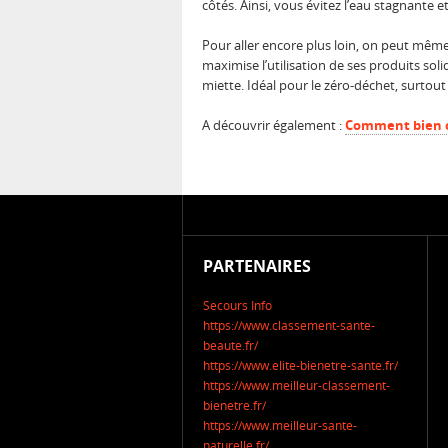
côtés. Ainsi, vous évitez l’eau stagnante e
Pour aller encore plus loin, on peut même
maximise l’utilisation de ses produits sol
miette. Idéal pour le zéro-déchet, surtou
A découvrir également :
Comment bien ch
PARTENAIRES
Secours Info
https://www.classement-sante-
beaute.fr/
https://www.elite-bienetre-sante.fr/
https://www.meilleur-classement-
bienetre.fr/
https://www.meilleur-sante-
naturelle.fr/