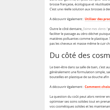
brosse française, écologique et réutilisa
C’est une réelle solution aux brosses à de
A découvrir également :
Utiliser des pr
Outre le côté dentaire,
J’aime mes dents !
p
faciliter le passage au zéro-déchet puisq
matières polluantes comme le plastique. S
pas les cheveux et masse même le cuir ch
Du côté des cosm
Le bien-être dans sa salle de bain, c’est 
généralement une formulation simple, sain
bouteilles en plastique de sa douche afi
A découvrir également :
Comment choisir
La question du coût peut alors rentrer en
optimiser ses soins solides tout en prena
vos cosmétiques solides et les maintenant 