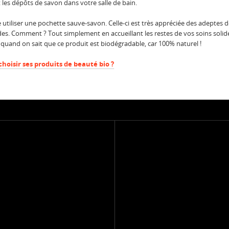
t les dépôts de savon dans votre salle de bain.
 utiliser une pochette sauve-savon. Celle-ci est très appréciée des adeptes 
ides. Comment ? Tout simplement en accueillant les restes de vos soins solides
t quand on sait que ce produit est biodégradable, car 100% naturel !
oisir ses produits de beauté bio ?