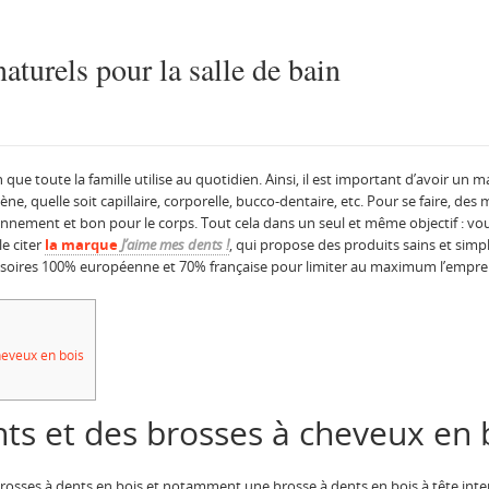
naturels pour la salle de bain
n que toute la famille utilise au quotidien. Ainsi, il est important d’avoir u
ne, quelle soit capillaire, corporelle, bucco-dentaire, etc. Pour se faire, de
nnement et bon pour le corps. Tout cela dans un seul et même objectif : vou
e citer
la marque
J’aime mes dents !
, qui propose des produits sains et simp
oires 100% européenne et 70% française pour limiter au maximum l’emprein
heveux en bois
ts et des brosses à cheveux en 
osses à dents en bois et notamment une brosse à dents en bois à tête int