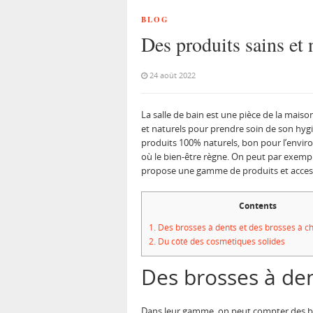
BLOG
Des produits sains et 
24 août 2022
La salle de bain est une pièce de la maiso
et naturels pour prendre soin de son hygiè
produits 100% naturels, bon pour l’enviro
où le bien-être règne. On peut par exempl
propose une gamme de produits et access
Contents
1.
Des brosses à dents et des brosses à c
2.
Du côté des cosmétiques solides
Des brosses à den
Dans leur gamme, on peut compter des br