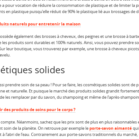
ble a pour vocation de réduire la consommation de plastique et de limiter la
nts en plastique puisqu’elle réduit de 90% le plastique lié aux brossages de 
oduits naturels pour entretenir la maison
ossède également des brosses à cheveux, des peignes et une brosse à barbe
ue les produits sont durables et 100% naturels. Ainsi, vous pouvez prendre so
ur leur boutique, vous trouverez par exemple, une brosse à cheveux picots b
evelu.
étiques solides
aussi prendre soin de sa peau ! Pour se faire, les cosmétiques solides sont de 
e et naturelle. Et puisque le marché des produits solides grandit fortemen
n de les remplacer par du savon, du shampoing et même de l’après-shampoing
 des produits de soins pour le corps ?
 compte. Néanmoins, sachez que les prix sont de plus en plus raisonnables 
nt soin de la planète. On retrouve par exemple le
porte-savon aimanté
qui
à l’abri de l’eau. Contrairement aux porte-savons traditionnels du marché, ce