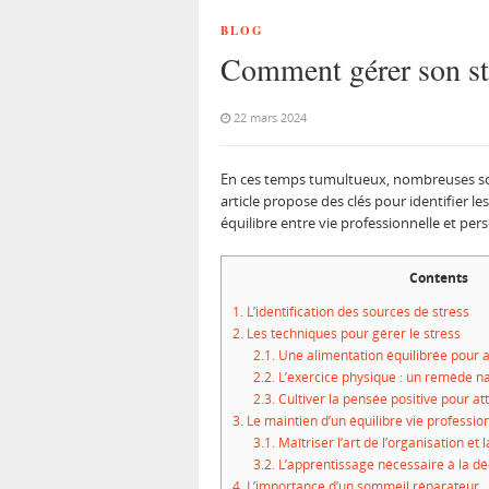
BLOG
Comment gérer son str
22 mars 2024
En ces temps tumultueux, nombreuses sont 
article propose des clés pour identifier l
équilibre entre vie professionnelle et per
Contents
1.
L’identification des sources de stress
2.
Les techniques pour gérer le stress
2.1.
Une alimentation équilibrée pour a
2.2.
L’exercice physique : un remède nat
2.3.
Cultiver la pensée positive pour at
3.
Le maintien d’un équilibre vie professio
3.1.
Maîtriser l’art de l’organisation et
3.2.
L’apprentissage nécessaire à la dé
4.
L’importance d’un sommeil réparateur