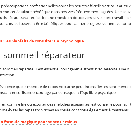
préoccupations professionnelles après les heures officielles est tout aussi v
enir cet équilibre bénéfique dans nos vies fréquemment agitées. Une activ
oucis liés au travail et facilite une transition douce vers sa vie hors travail
tour chez soi peuvent être bénéfiques pour calmer progressivement ce tu
s : les bienfaits de consulter un psychologue
n sommeil réparateur
ommeil réparateur est essentiel pour gérer le stress avec sérénité. Une nuit 
entration.
évidence que le manque de repos nocturne peut intensifier les sentiments d
nstant et suffisant encourage par conséquent l’équilibre psychique.
cher, comme lire ou écouter des mélodies apaisantes, est conseillé pour facilit
mme éviter les repas trop riches en soirée contribue également à maintenir
 La formule magique pour se sentir mieux