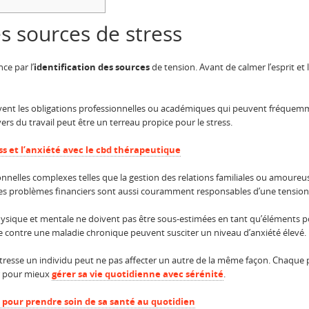
es sources de stress
e par l’
identification des sources
de tension. Avant de calmer l’esprit et 
vent les obligations professionnelles ou académiques qui peuvent fréquem
ivers du travail peut être un terreau propice pour le stress.
ss et l’anxiété avec le cbd thérapeutique
nnelles complexes telles que la gestion des relations familiales ou amour
 les problèmes financiers sont aussi couramment responsables d’une tensio
hysique et mentale ne doivent pas être sous-estimées en tant qu’éléments po
e contre une maladie chronique peuvent susciter un niveau d’anxiété élevé.
i stresse un individu peut ne pas affecter un autre de la même façon. Chaqu
er pour mieux
gérer sa vie quotidienne avec sérénité
.
 pour prendre soin de sa santé au quotidien