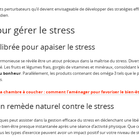
ts perturbateurs qu’il devient envisageable de développer des stratégies ef
dien.
ur gérer le stress
ibrée pour apaiser le stress
rmonieuse se révèle être un atout précieux dans la maîtrise du stress. Dive
é. Les fruits et légumes frais, gorgés de vitamines et minéraux, consolidant
u bonheur
. Parallèlement, les produits contenant des oméga-3 tels que le 
s.
la chambre à coucher : comment l’aménager pour favoriser le bien-êtr
un remède naturel contre le stress
iques peut assister dans la gestion efficace du stress en déclenchant une li
ien-être presque instantanée après une séance d’activité physique. Que ce 
s les types d’exercice peuvent avoir un impact positif sur votre niveau de st