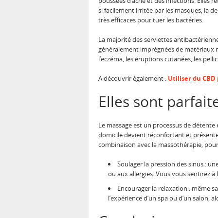
poussées d’acné et des infections. Elles re
si facilement irritée par les masques, la d
très efficaces pour tuer les bactéries.
La majorité des serviettes antibactérienne
généralement imprégnées de matériaux nat
l’eczéma, les éruptions cutanées, les pel
A découvrir également :
Utiliser du CBD
Elles sont parfai
Le massage est un processus de détente et 
domicile devient réconfortant et présente
combinaison avec la massothérapie, pour l
Soulager la pression des sinus : un
ou aux allergies. Vous vous sentirez à 
Encourager la relaxation : même sa
l’expérience d’un spa ou d’un salon, a