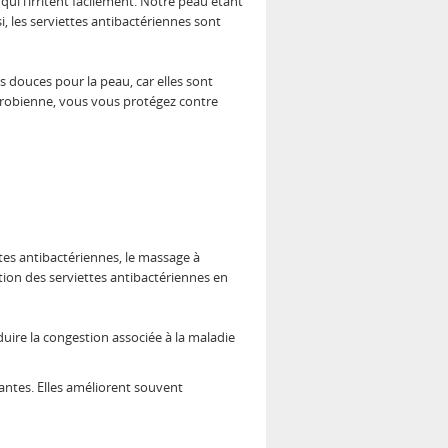
qui l’irritent facilement. Notre peau étant
i, les serviettes antibactériennes sont
s douces pour la peau, car elles sont
icrobienne, vous vous protégez contre
ttes antibactériennes, le massage à
tion des serviettes antibactériennes en
duire la congestion associée à la maladie
antes. Elles améliorent souvent