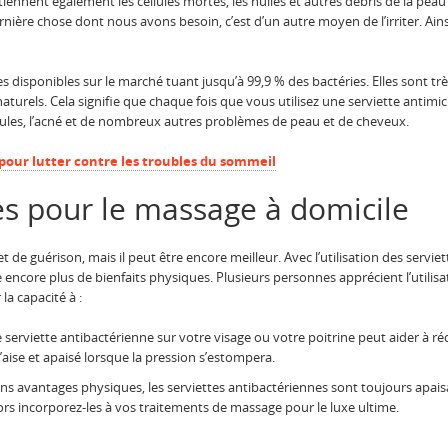
tiennent également les cellules mortes, les huiles et autres débris de la peau 
ernière chose dont nous avons besoin, c’est d’un autre moyen de l’irriter. Ains
s disponibles sur le marché tuant jusqu’à 99,9 % des bactéries. Elles sont trè
urels. Cela signifie que chaque fois que vous utilisez une serviette antim
licules, l’acné et de nombreux autres problèmes de peau et de cheveux.
 pour lutter contre les troubles du sommeil
tes pour le massage à domicile
de guérison, mais il peut être encore meilleur. Avec l’utilisation des servie
 encore plus de bienfaits physiques. Plusieurs personnes apprécient l’utilisa
a capacité à :
e serviette antibactérienne sur votre visage ou votre poitrine peut aider à ré
l’aise et apaisé lorsque la pression s’estompera.
ns avantages physiques, les serviettes antibactériennes sont toujours apais
lors incorporez-les à vos traitements de massage pour le luxe ultime.