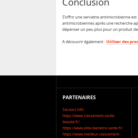
Conclusion
S’offrir une serviette antimicrobienne est
antimicrobiennes après une recherche app
dépenser un peu plus pour un produit de 
A découvrir également :
Utiliser des pr
PARTENAIRES
Secours Info
https://www.classement-sante-
beaute.fr/
https://www.elite-bienetre-sante.fr/
https://www.meilleur-classement-