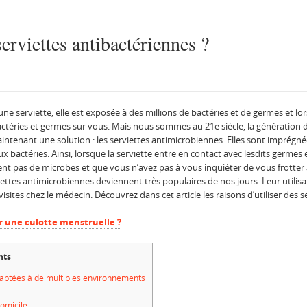
serviettes antibactériennes ?
e serviette, elle est exposée à des millions de bactéries et de germes et l
 bactéries et germes sur vous. Mais nous sommes au 21e siècle, la génération 
intenant une solution : les serviettes antimicrobiennes. Elles sont imprégné
bactéries. Ainsi, lorsque la serviette entre en contact avec lesdits germes et
lent pas de microbes et que vous n’avez pas à vous inquiéter de vous frotte
viettes antimicrobiennes deviennent très populaires de nos jours. Leur utili
sites chez le médecin. Découvrez dans cet article les raisons d’utiliser des s
r une culotte menstruelle ?
nts
daptées à de multiples environnements
domicile