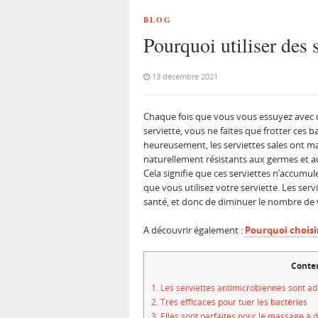
BLOG
Pourquoi utiliser des 
13 décembre 2021
Chaque fois que vous vous essuyez avec un
serviette, vous ne faites que frotter ces
heureusement, les serviettes sales ont ma
naturellement résistants aux germes et aux 
Cela signifie que ces serviettes n’accumu
que vous utilisez votre serviette. Les ser
santé, et donc de diminuer le nombre de vi
A découvrir également :
Pourquoi choisi
Conte
1.
Les serviettes antimicrobiennes sont a
2.
Très efficaces pour tuer les bactéries
3.
Elles sont parfaites pour le massage à 