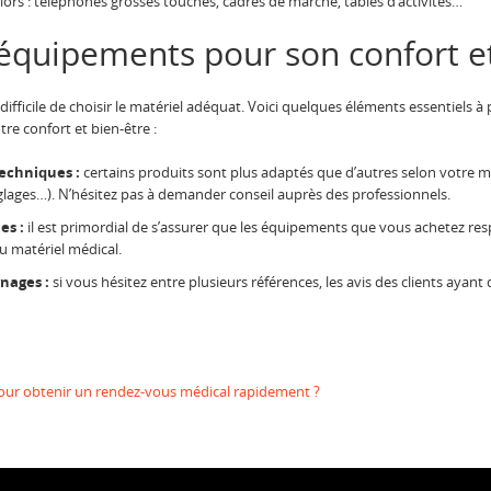
niors : téléphones grosses touches, cadres de marche, tables d’activités…
équipements pour son confort et
e difficile de choisir le matériel adéquat. Voici quelques éléments essentiels
re confort et bien-être :
echniques :
certains produits sont plus adaptés que d’autres selon votre m
glages…). N’hésitez pas à demander conseil auprès des professionnels.
es :
il est primordial de s’assurer que les équipements que vous achetez res
u matériel médical.
nages :
si vous hésitez entre plusieurs références, les avis des clients ayan
ur obtenir un rendez-vous médical rapidement ?